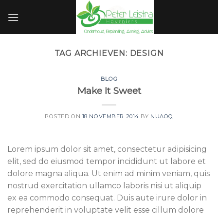
Skip
to
content
TAG ARCHIEVEN:
DESIGN
BLOG
Make It Sweet
POSTED ON
18 NOVEMBER 2014
BY
NUAOQ
Lorem ipsum dolor sit amet, consectetur adipisicing
elit, sed do eiusmod tempor incididunt ut labore et
dolore magna aliqua. Ut enim ad minim veniam, quis
nostrud exercitation ullamco laboris nisi ut aliquip
ex ea commodo consequat. Duis aute irure dolor in
reprehenderit in voluptate velit esse cillum dolore