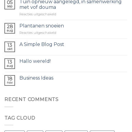
Tuin opnieuw aangelegd, in samenwerking
05
sep
met vof douma
voor
Reacties uitgeschakeld
Tuin
opnieuw
Plantanen snoeien
28
aangelegd,
aug
voor
Reacties uitgeschakeld
in
Plantanen
samenwerking
snoeien
A Simple Blog Post
met
13
okt
vof
douma
Hallo wereld!
13
aug
Business Ideas
18
nov
RECENT COMMENTS
TAG CLOUD