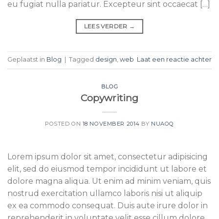
eu fugiat nulla pariatur. Excepteur sint occaecat […]
LEES VERDER
→
Geplaatst in
Blog
|
Tagged
design
,
web
Laat een reactie achter
BLOG
Copywriting
POSTED ON
18 NOVEMBER 2014
BY
NUAOQ
Lorem ipsum dolor sit amet, consectetur adipisicing
elit, sed do eiusmod tempor incididunt ut labore et
dolore magna aliqua. Ut enim ad minim veniam, quis
nostrud exercitation ullamco laboris nisi ut aliquip
ex ea commodo consequat. Duis aute irure dolor in
reprehenderit in voluptate velit esse cillum dolore