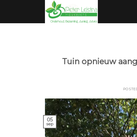
Skip
to
content
Tuin opnieuw aang
POSTE
05
sep