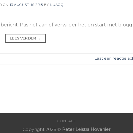
D ON
13 AUGUSTUS 2015
BY
NUAOQ
 bericht. Pas het aan of verwijder het en start met blogg
LEES VERDER
→
Laat een reactie ac
CONTACT
Copyright 2026 ©
Peter Leistra Hovenier