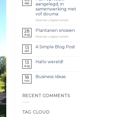
sep
aangelegd, in
samenwerking met
vof douma
voor
Reacties uitgeschakeld
Tuin
opnieuw
Plantanen snoeien
28
aangelegd,
aug
voor
Reacties uitgeschakeld
in
Plantanen
samenwerking
snoeien
A Simple Blog Post
met
13
okt
vof
douma
Hallo wereld!
13
aug
Business Ideas
18
nov
RECENT COMMENTS
TAG CLOUD