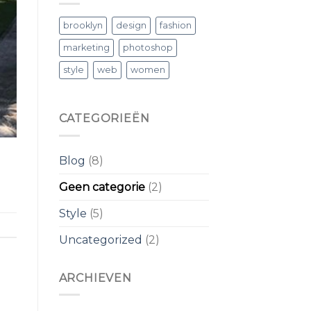
brooklyn
design
fashion
marketing
photoshop
style
web
women
CATEGORIEËN
Blog
(8)
Geen categorie
(2)
Style
(5)
Uncategorized
(2)
ARCHIEVEN