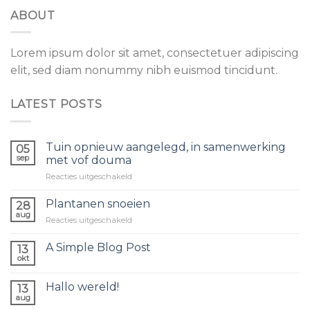
ABOUT
Lorem ipsum dolor sit amet, consectetuer adipiscing
elit, sed diam nonummy nibh euismod tincidunt.
LATEST POSTS
Tuin opnieuw aangelegd, in samenwerking
05
sep
met vof douma
voor
Reacties uitgeschakeld
Tuin
opnieuw
Plantanen snoeien
28
aangelegd,
aug
voor
Reacties uitgeschakeld
in
Plantanen
samenwerking
snoeien
A Simple Blog Post
met
13
okt
vof
douma
Hallo wereld!
13
aug