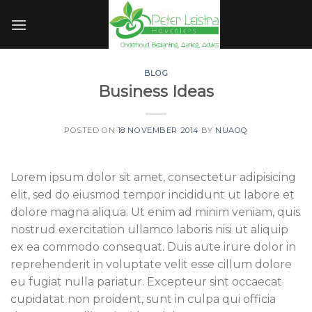
Skip
to
content
BLOG
Business Ideas
POSTED ON
18 NOVEMBER 2014
BY
NUAOQ
Lorem ipsum dolor sit amet, consectetur adipisicing
elit, sed do eiusmod tempor incididunt ut labore et
dolore magna aliqua. Ut enim ad minim veniam, quis
nostrud exercitation ullamco laboris nisi ut aliquip
ex ea commodo consequat. Duis aute irure dolor in
reprehenderit in voluptate velit esse cillum dolore
eu fugiat nulla pariatur. Excepteur sint occaecat
cupidatat non proident, sunt in culpa qui officia