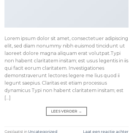
Lorem ipsum dolor sit amet, consectetuer adipiscing
elit, sed diam nonummy nibh euismod tincidunt ut
laoreet dolore magna aliquam erat volutpat.Typi
non habent claritatem insitam; est usus legentis in iis
qui facit eorum claritatem. Investigationes
demonstraverunt lectores legere me lius quod ii
legunt saepius. Claritas est etiam processus
dynamicus Typi non habent claritatem insitam; est
[…]
LEES VERDER
→
Geplaatst in
Uncategorized
Laat een reactie achter