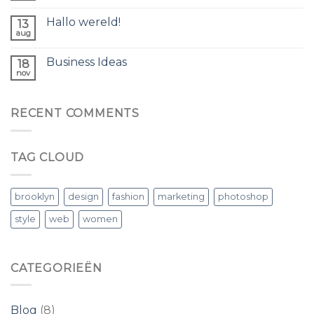
douma
Hallo wereld!
13
aug
Business Ideas
18
nov
RECENT COMMENTS
TAG CLOUD
brooklyn
design
fashion
marketing
photoshop
style
web
women
CATEGORIEËN
Blog
(8)