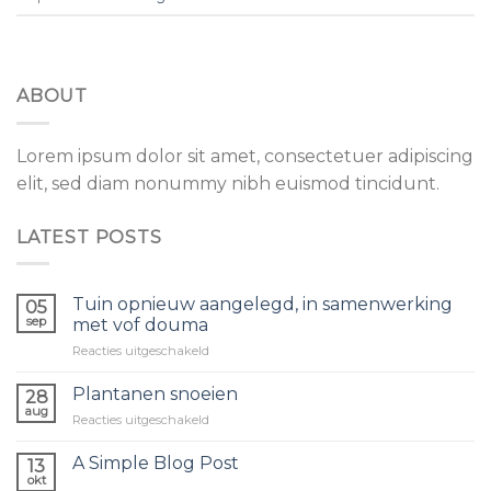
ABOUT
Lorem ipsum dolor sit amet, consectetuer adipiscing
elit, sed diam nonummy nibh euismod tincidunt.
LATEST POSTS
Tuin opnieuw aangelegd, in samenwerking
05
sep
met vof douma
voor
Reacties uitgeschakeld
Tuin
opnieuw
Plantanen snoeien
28
aangelegd,
aug
voor
Reacties uitgeschakeld
in
Plantanen
samenwerking
snoeien
A Simple Blog Post
met
13
okt
vof