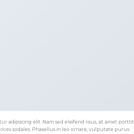
r adipiscing elit. Nam sed eleifend risus, sit amet portti
trices sodales. Phasellus in leo ornare, vulputate purus