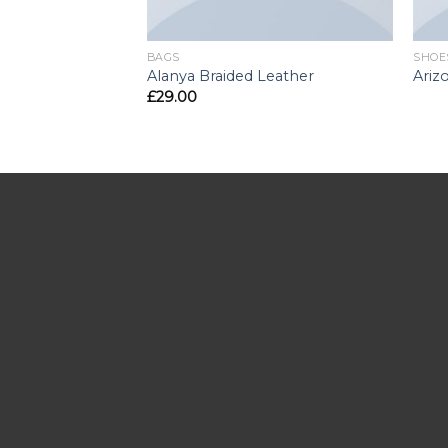
BAGS
SHOE
Alanya Braided Leather
Ariz
£
29.00