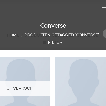
Converse
HOME
PRODUCTEN GETAGGED “CONVERSE”
/
FILTER
Toevoegen
Toevoe
aan
aan
wenslijst
wenslij
UITVERKOCHT