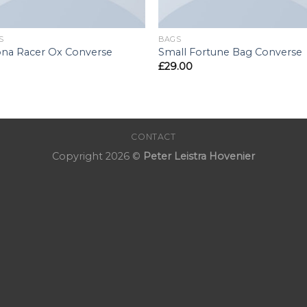
S
BAGS
ona Racer Ox Converse
Small Fortune Bag Converse
£
29.00
CONTACT
Copyright 2026 ©
Peter Leistra Hovenier