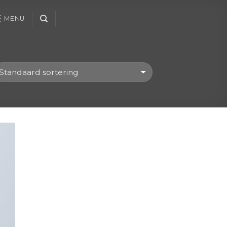
MENU
gen
st