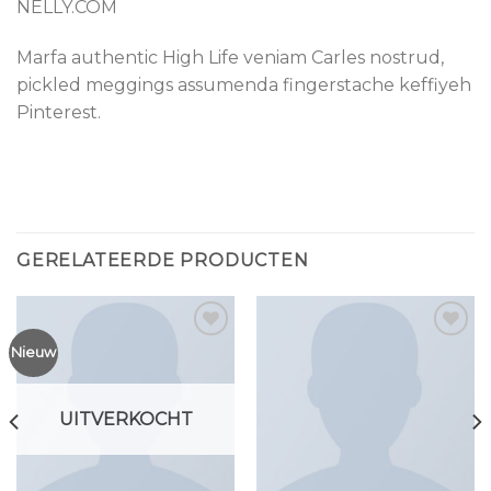
NELLY.COM
Marfa authentic High Life veniam Carles nostrud,
pickled meggings assumenda fingerstache keffiyeh
Pinterest.
GERELATEERDE PRODUCTEN
Nieuw
Toevoegen
Toevoegen
aan
aan
UITVERKOCHT
wenslijst
wenslijst