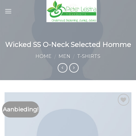
Skip
to
content
Wicked SS O-Neck Selected Homme
HOME
MEN
T-SHIRTS
/
/
Aanbieding!
Toevoegen
aan
wenslijst