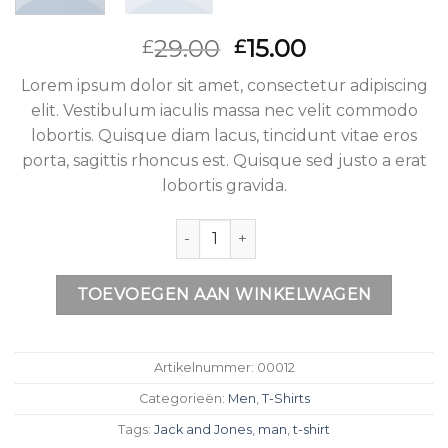
Oorspronkelijke
Huidige
29.00
15.00
£
£
prijs
prijs
Lorem ipsum dolor sit amet, consectetur adipiscing
was:
is:
elit. Vestibulum iaculis massa nec velit commodo
£29.00.
£15.00.
lobortis. Quisque diam lacus, tincidunt vitae eros
porta, sagittis rhoncus est. Quisque sed justo a erat
lobortis gravida.
Aantal
TOEVOEGEN AAN WINKELWAGEN
Artikelnummer:
00012
Categorieën:
Men
,
T-Shirts
Tags:
Jack and Jones
,
man
,
t-shirt