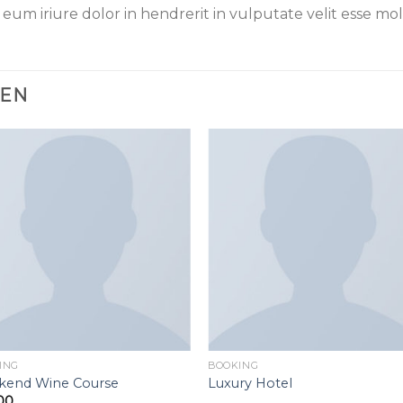
m iriure dolor in hendrerit in vulputate velit esse mo
TEN
Toevoegen
Toevoe
aan
aan
wenslijst
wenslij
ING
BOOKING
kend Wine Course
Luxury Hotel
00