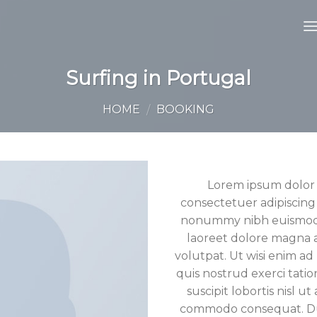
Surfing in Portugal
HOME
BOOKING
/
Lorem ipsum dolor 
consectetuer adipiscing 
nonummy nibh euismod 
Toevoegen
laoreet dolore magna 
aan
volutpat. Ut wisi enim a
wenslijst
quis nostrud exerci tati
suscipit lobortis nisl ut
commodo consequat. Du