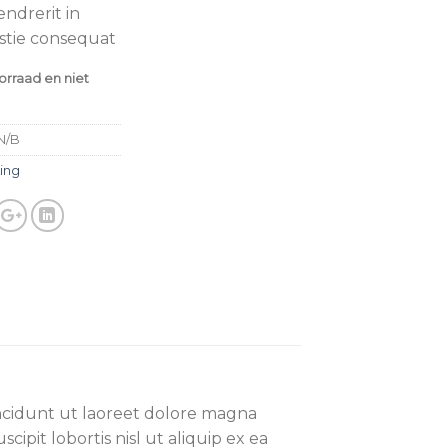
endrerit in
estie consequat
oorraad en niet
N/B
ing
ncidunt ut laoreet dolore magna
ipit lobortis nisl ut aliquip ex ea