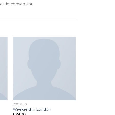
lestie consequat
gen
Toevoegen
aan
st
wenslijst
BOOKING
Weekend in London
£
29.00