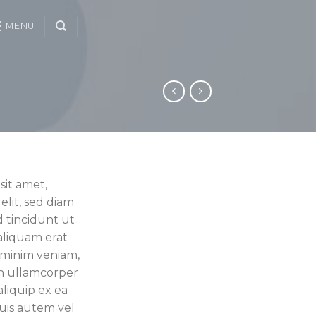
MENU
sit amet,
elit, sed diam
tincidunt ut
aliquam erat
d minim veniam,
on ullamcorper
 aliquip ex ea
is autem vel