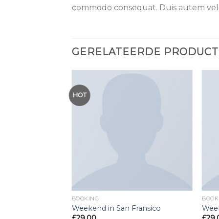
commodo consequat. Duis autem vel eu
GERELATEERDE PRODUC
HOT
Toevoegen
Toevoegen
aan
aan
wenslijst
wenslijst
BOOKING
BOOK
Weekend in San Fransico
Wee
£
29.00
£
29.