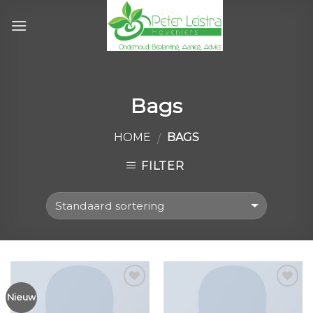
Skip
to
content
Bags
HOME
BAGS
/
FILTER
Nieuw