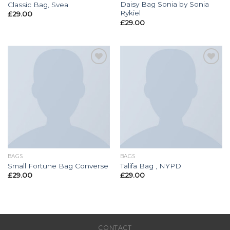
Daisy Bag Sonia by Sonia
Classic Bag, Svea
Rykiel
£
29.00
£
29.00
Toevoegen
Toevoegen
aan
aan
wenslijst
wenslijst
BAGS
BAGS
Small Fortune Bag Converse
Talifa Bag , NYPD
£
29.00
£
29.00
CONTACT