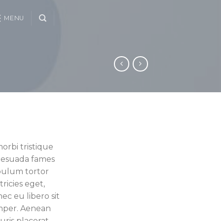
MENU
orbi tristique
lesuada fames
ibulum tortor
tricies eget,
ec eu libero sit
mper. Aenean
auris placerat