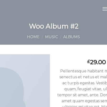
Woo Album #2
HOME
MUSIC
ALBUMS
/
/
29.00
£
Pellentesque habitant m
senectus et netus et ma
Toevoegen
ac turpis egestas. Vest
aan
wenslijst
quam, feugiat vitae, ul
tempor sit amet, ante. Don
amet quam egestas se
ultricies mi vitae est. M