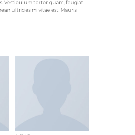
s. Vestibulum tortor quam, feugiat
an ultricies mi vitae est. Mauris
gen
Toevoegen
aan
st
wenslijst