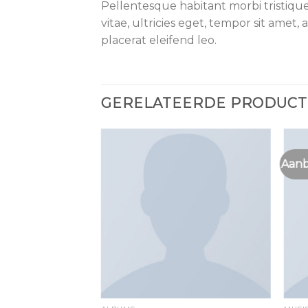
Pellentesque habitant morbi tristiqu
vitae, ultricies eget, tempor sit amet
placerat eleifend leo.
GERELATEERDE PRODUC
Aanb
Toevoegen
Toevoegen
aan
aan
wenslijst
wenslijst