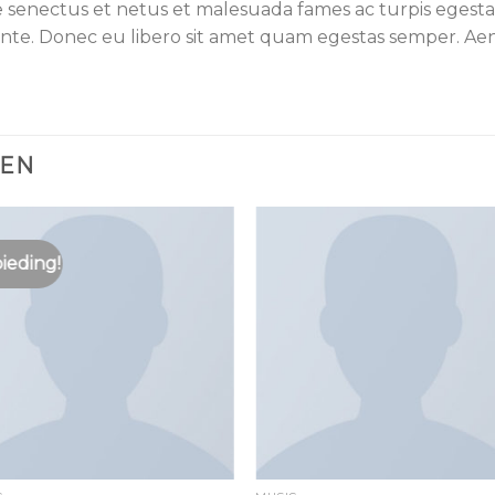
e senectus et netus et malesuada fames ac turpis egesta
, ante. Donec eu libero sit amet quam egestas semper. Aene
TEN
ieding!
Toevoegen
Toevoe
aan
aan
wenslijst
wenslij