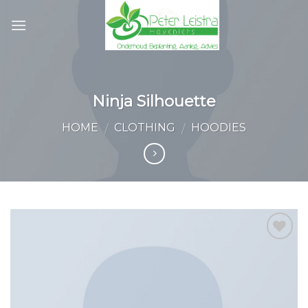
Skip
to
content
Ninja Silhouette
HOME
CLOTHING
HOODIES
/
/
Toevoegen
aan
wenslijst