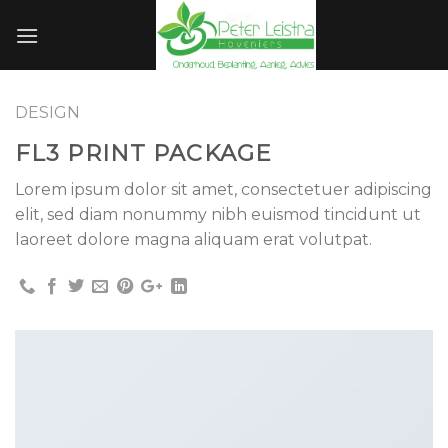
Skip
to
content
DESIGN
FL3 PRINT PACKAGE
Lorem ipsum dolor sit amet, consectetuer adipiscing
elit, sed diam nonummy nibh euismod tincidunt ut
laoreet dolore magna aliquam erat volutpat.